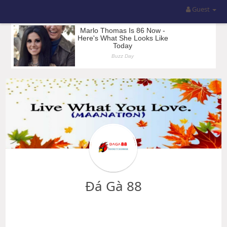
Guest
Đá Gà 88