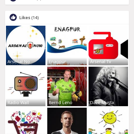
Likes
(14)
Arsenal No
Enagpur
Arsenal Tv
Radio Wall
Bernd Leno
Dave Musta