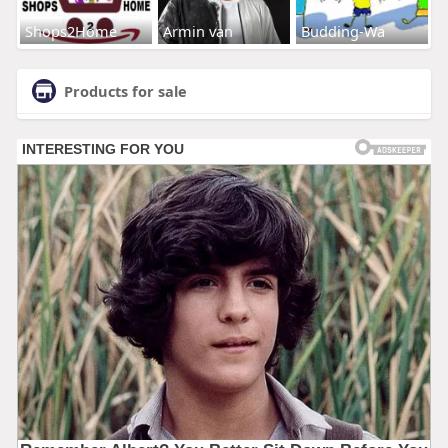
Shops2Home
Armin van
Budding-Wa
Products for sale