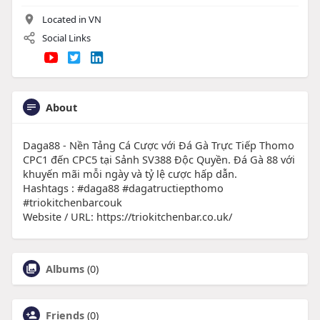
Located in VN
Social Links
About
Daga88 - Nền Tảng Cá Cược với Đá Gà Trực Tiếp Thomo
CPC1 đến CPC5 tại Sảnh SV388 Độc Quyền. Đá Gà 88 với
khuyến mãi mỗi ngày và tỷ lệ cược hấp dẫn.
Hashtags : #daga88 #dagatructiepthomo
#triokitchenbarcouk
Website / URL: https://triokitchenbar.co.uk/
Albums
(0)
Friends
(0)