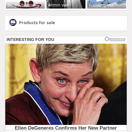
Shops2Home
Armin van
Budding-Wa
Products for sale