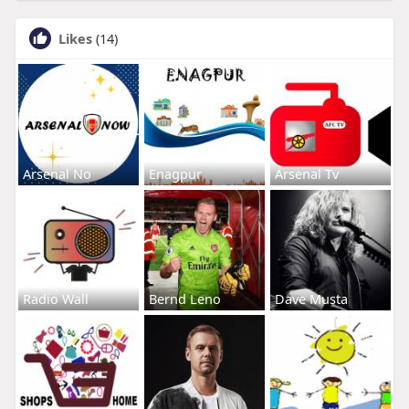
Likes
(14)
Arsenal No
Enagpur
Arsenal Tv
Radio Wall
Bernd Leno
Dave Musta