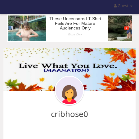
Guest
cribhose0