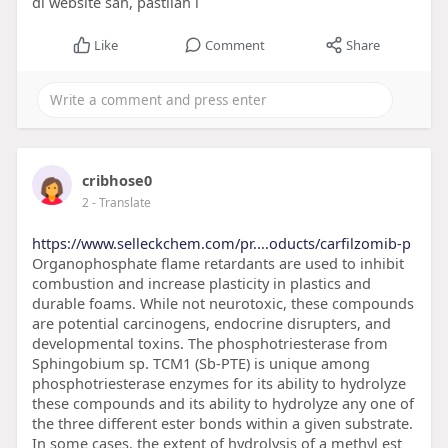
di website sah, pastilah i
Like
Comment
Share
cribhose0
2
- Translate
https://www.selleckchem.com/pr....oducts/carfilzomib-p
Organophosphate flame retardants are used to inhibit
combustion and increase plasticity in plastics and
durable foams. While not neurotoxic, these compounds
are potential carcinogens, endocrine disrupters, and
developmental toxins. The phosphotriesterase from
Sphingobium sp. TCM1 (Sb-PTE) is unique among
phosphotriesterase enzymes for its ability to hydrolyze
these compounds and its ability to hydrolyze any one of
the three different ester bonds within a given substrate.
In some cases, the extent of hydrolysis of a methyl est