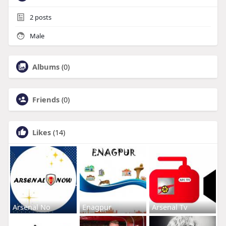
2
posts
Male
Albums
(0)
Friends
(0)
Likes
(14)
Arsenal No
Enagpur
Arsenal Tv