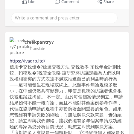
Like
Comment
Share
creekpantry7
2
- Translate
https://ivadrp.ltd/
信用卡交稅優�?延遲交稅方法 交稅教學 扣稅年金計劃比
較、扣稅攻�?稅貸全攻略 該研究將抗議定義為人們以與
政權相衝突的方式表達不滿或推進自己的利益時的行為
——這可能發生在現場或網上。此類事件無論規模多麼
小，在中國仍然具有影響力，即使是孤獨的抗議者也會很
快被追蹤並拘留。 不一定。由於每個個案情況獨立，申請
結果如何不能一概而論，而且不能以其他案例參考作準，
代理在協助申請的過程中亦扮演著至關重要的角色。如果
您曾經有申請失敗的經驗，而無法解決欠款問題，毋須絕
望，請立即與我們聯絡，讓我們擁有多年個案申請成功經
驗的專家為您分析目前狀況，助您立即找到解決方案。
「這對許多人來說是一個轉折點......它提醒每個人國家是多