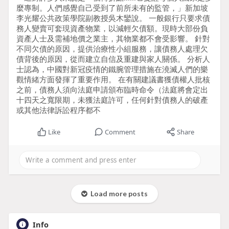
麼專制。人們感覺自己受到了前所未有的監管，」新加坡
李光耀公共政策學院副教授吳木鑾說。 一般銀行只要求債
務人變賣可套現資產物業，以減輕欠債額。現時大部份負
資產人士及需補地價之業主，其物業都不會受影響。 針對
不同欠債的原因，提供治療性小組服務，讓債務人處理欠
債背後的原因，從而建立自信及重建與家人關係。 分析人
士認為，中國對新冠疫情的鐵腕管理措施在澆滅人們的樂
觀情緒方面發揮了重要作用。 在有關建議書獲債權人批核
之前，債務人須向法庭申請頒布臨時命令（法庭將會定出
十四天之寬限期，未獲法庭許可，任何針對債務人的破產
或其他法律訴訟程序都不
Like
Comment
Share
Load more posts
Info