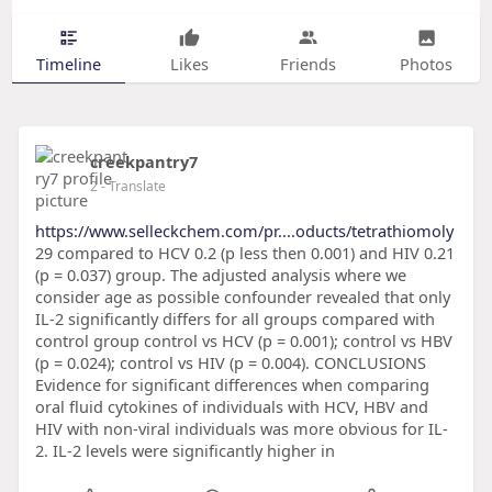
Timeline
Likes
Friends
Photos
creekpantry7
2
- Translate
https://www.selleckchem.com/pr....oducts/tetrathiomoly
29 compared to HCV 0.2 (p less then 0.001) and HIV 0.21
(p = 0.037) group. The adjusted analysis where we
consider age as possible confounder revealed that only
IL-2 significantly differs for all groups compared with
control group control vs HCV (p = 0.001); control vs HBV
(p = 0.024); control vs HIV (p = 0.004). CONCLUSIONS
Evidence for significant differences when comparing
oral fluid cytokines of individuals with HCV, HBV and
HIV with non-viral individuals was more obvious for IL-
2. IL-2 levels were significantly higher in