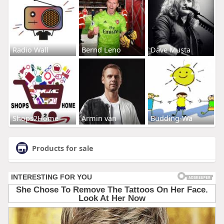
Radio Wall
Bernd Leno
Dave Musta
Shops2Home
Armin van
Budding-Wa
Products for sale