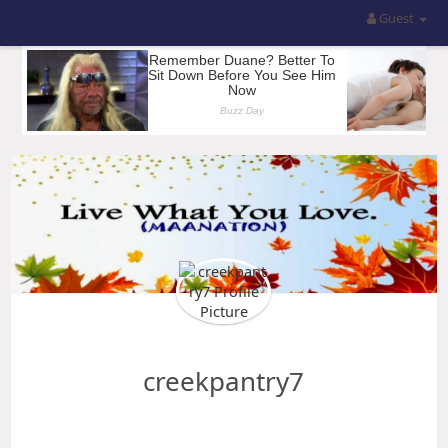
Guest
creekpantry7