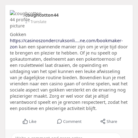
coughcotton44
2
- Translate
Gokken
https://casinoszondercruksonli....ne.com/bookmaker-
zon
kan een spannende manier zijn om je vrije tijd door
te brengen en plezier te hebben. Of je nu speelt op
gokautomaten, deelneemt aan een pokertoernooi of
een roulettewiel laat draaien, de opwinding en
uitdaging van het spel kunnen een leuke afwisseling
van je dagelijkse routine bieden. Bovendien kun je met
vrienden naar een casino gaan of online spelen, wat het
sociale aspect van gokken versterkt en de ervaring nog
plezieriger maakt. Zorg er wel voor dat je altijd
verantwoord speelt en je grenzen respecteert, zodat het
een positieve en plezierige activiteit blijft.
Like
Comment
Share