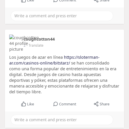
Like
Comment
Share
coughcotton44
2
- Translate
Los juegos de azar en línea
https://sloterman-
ar.com/casinos-online/bitstarz/
se han consolidado
como una forma popular de entretenimiento en la era
digital. Desde juegos de casino hasta apuestas
deportivas y póker, estas plataformas ofrecen una
manera accesible y emocionante de relajarse y disfrutar
del tiempo libre.
Like
Comment
Share