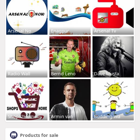
Arsenal No
Enagpur
Arsenal Tv
Radio Wall
Bernd Leno
Dave Musta
Shops2Home
Armin van
Budding-Wa
Products for sale