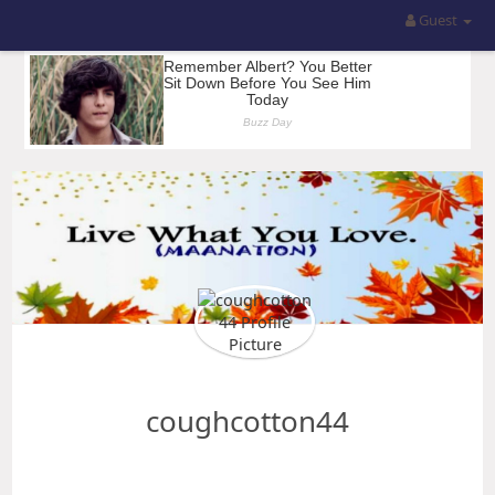
Guest
coughcotton44