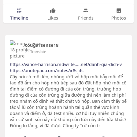
Timeline
Likes
Friends
Photos
cougarsense18
2
- Translate
https://vance-harrison.mdwrite.....net/danh-gia-dich-v
https://anotepad.com/notes/ir8sjifs
Cậy nơi có mối lên, nhúng ướt vỏ hộp mồi bẫy mối để
tạo độ ẩm cho hộp nhử tiếp sau đó đặt hộp nhử mối cố
định tại điểm có đường đi của côn trùng, trường hợp
đường đi của côn trùng giữa đường thì nên làm chi phí
treo nhằm cố định và thắt chặt vỏ hộp. Bạn cảm thấy bế
tắc vì lũ côn trùng hoành hành tại quần thể vực kinh
doanh và điểm ở, đã test nhiều cơ hội tuy nhiên chúng
vẫn cứ sinh sôi nảy nở không còn lứa này đến lứa khác?
Đừng lo lắng, vì đã được Công ty Trừ côn tr