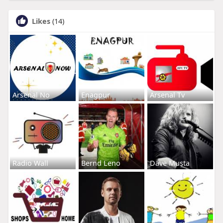
Likes
(14)
Arsenal No
Enagpur
Arsenal Tv
Radio Wall
Bernd Leno
Dave Musta