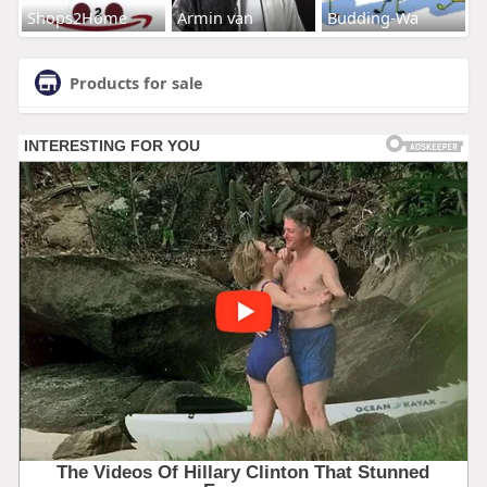
Shops2Home
Armin van
Budding-Wa
Products for sale