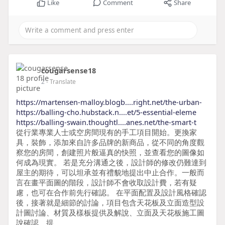
Like
Comment
Share
cougarsense18
2
- Translate
https://martensen-malloy.blogb....right.net/the-urban-
https://balling-cho.hubstack.n....et/5-essential-eleme
https://balling-swain.thoughtl....anes.net/the-smart-t
從行業專業人士或空房間現有的手工項目開始。更換家
具，裝飾，添加來自許多品牌的新商品，從不同的角度觀
察您的房間，創建照片般逼真的快照，並查看您的圖像如
何成為現實。 若是充分溝通之後，設計師的修改仍難達到
屋主的期待，可以坦承並有禮貌地提出中止合作。一般而
言在畫平面圖的階段，設計師不會收取設計費，若有疑
慮，也可在合作前先行確認。 在平面配置及設計風格確認
後，接著就是細節的討論，項目包含天花板及立面造型設
計圖討論、材質及樣板提供及解說、立面及天花板施工圖
說確認、提