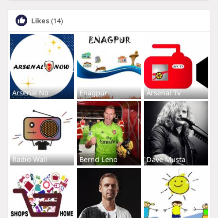
Likes
(14)
Arsenal No
Enagpur
Arsenal Tv
Radio Wall
Bernd Leno
Dave Musta