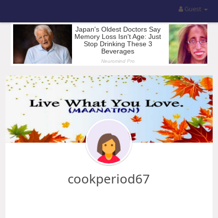
Guest
cookperiod67