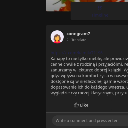
Timeline
conegram7
2
- Translate
https://x.com/kamila71196
Kanapy to nie tylko meble, ale prawdz
cenne chwile z rodziną i przyjaciółmi, 
zanurzamy w lekturze dobrej książki.
gdyż wpływa na komfort życia w naszym
dostępne są w niezliczonej gamie wzor
dopasowanie ich do każdego wnętrza.
wyglądzie czy raczej klasycznym, przytu
Like