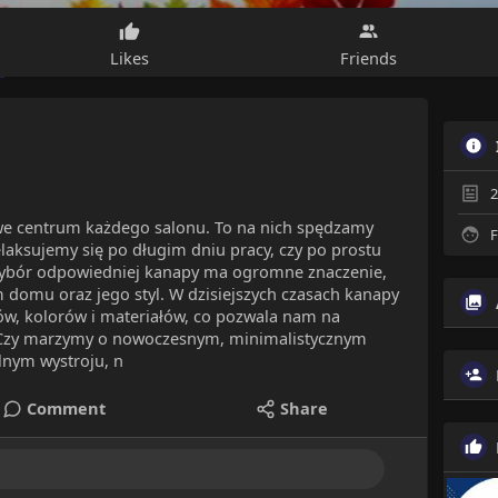
Likes
Friends
2
iwe centrum każdego salonu. To na nich spędzamy
F
relaksujemy się po długim dniu pracy, czy po prostu
 Wybór odpowiedniej kanapy ma ogromne znaczenie,
 domu oraz jego styl. W dzisiejszych czasach kanapy
ów, kolorów i materiałów, co pozwala nam na
 Czy marzymy o nowoczesnym, minimalistycznym
lnym wystroju, n
Comment
Share