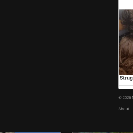
© 2026 
About