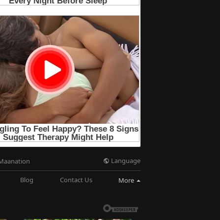
Language
Maanation
Blog
Contact Us
More