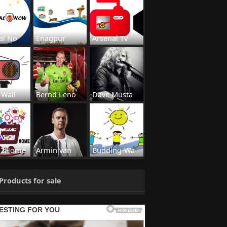
al No
Enagpur
Arsenal Tv
 Wall
Bernd Leno
Dave Musta
s2Home
Armin van
Budding-Wa
Products for sale