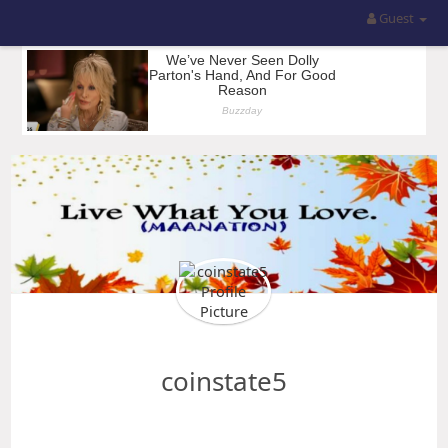
Guest
coinstate5