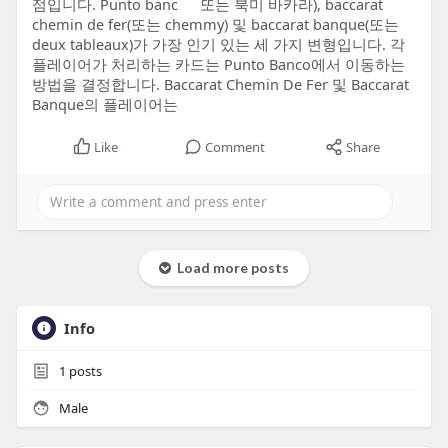
점입니다. Punto banc
또는 북미 바카라), baccarat
chemin de fer(또는 chemmy) 및 baccarat banque(또는
deux tableaux)가 가장 인기 있는 세 가지 변형입니다. 각
플레이어가 처리하는 카드는 Punto Banco에서 이동하는
방법을 결정합니다. Baccarat Chemin De Fer 및 Baccarat
Banque의 플레이어는
Like
Comment
Share
Load more posts
Info
1
posts
Male