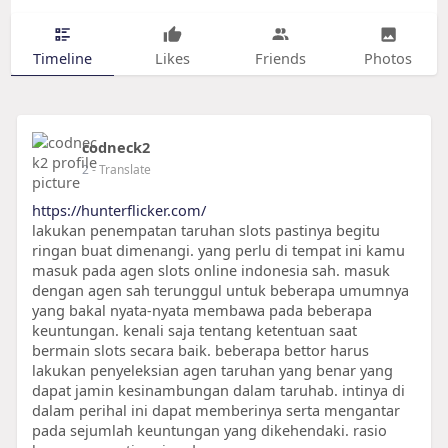
Timeline
Likes
Friends
Photos
codneck2
2
- Translate
https://hunterflicker.com/
lakukan penempatan taruhan slots pastinya begitu
ringan buat dimenangi. yang perlu di tempat ini kamu
masuk pada agen slots online indonesia sah. masuk
dengan agen sah terunggul untuk beberapa umumnya
yang bakal nyata-nyata membawa pada beberapa
keuntungan. kenali saja tentang ketentuan saat
bermain slots secara baik. beberapa bettor harus
lakukan penyeleksian agen taruhan yang benar yang
dapat jamin kesinambungan dalam taruhab. intinya di
dalam perihal ini dapat memberinya serta mengantar
pada sejumlah keuntungan yang dikehendaki. rasio