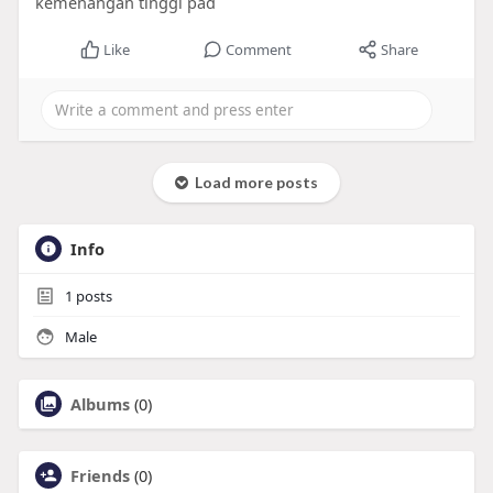
kemenangan tinggi pad
Like
Comment
Share
Load more posts
Info
1
posts
Male
Albums
(0)
Friends
(0)