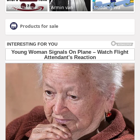
Shops2Home
Armin van
Budding-Wa
Products for sale