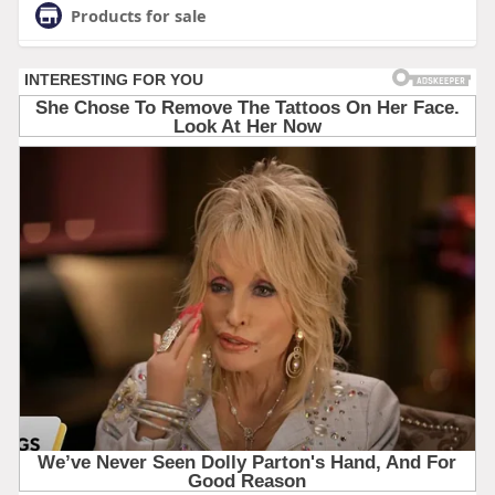
Products for sale