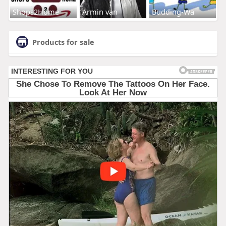
Shops2Home
Armin van
Budding-Wa
Products for sale