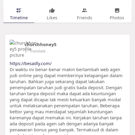
Timeline
Likes
Friends
Photos
churchhoney5
2
- Translate
https://besadly.com/
Di waktu ini benar-benar makin bertambah web agen
judi online yang dapat memberinya kelapangan dalam
taruhan. Bahkan juga sekarang dapat lakukan
penempatan taruhan judi gratis tiada deposit. Dengan
taruhan tanpa deposit maka dapat ada keuntungan
yang dapat dicapai tak mesti keluarkan banyak modal
untuk melaksanakan penempatan taruhan. Beberapa
bettor yang mau mendapat sejumlah keuntungan
karenanya dapat memakai ini. Kerjakan taruhan tanpa
ada deposit pada agen sah dengan adanya banyak
penawaran bonus yang banyak. Termaksud di dalam