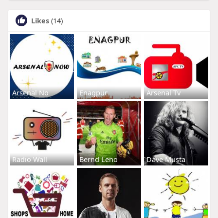
Likes
(14)
Arsenal No
Enagpur
Arsenal Tv
Radio Wall
Bernd Leno
Dave Musta