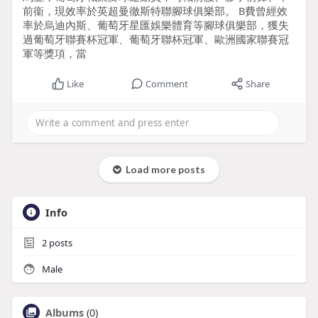
前衞，現效率於英超曼徹斯特聯腳球俱樂部。 B費曾經效
率於烏迪內斯、葡萄牙星匯娛樂體育等腳球俱樂部，獲失
過葡萄牙聯賽杯冠軍、葡萄牙聯杯冠軍、歐洲國家聯賽冠
軍等獎項，當
Like
Comment
Share
Load more posts
Info
2
posts
Male
Albums
(0)