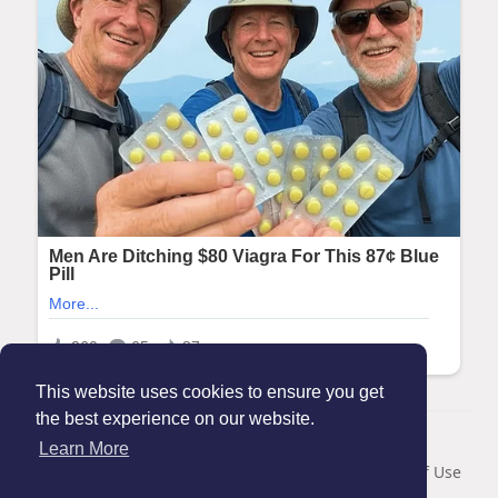
This website uses cookies to ensure you get
the best experience on our website.
© 2026 Maanation
Learn More
Home
About
Contact Us
Privacy Policy
Terms of Use
Blog