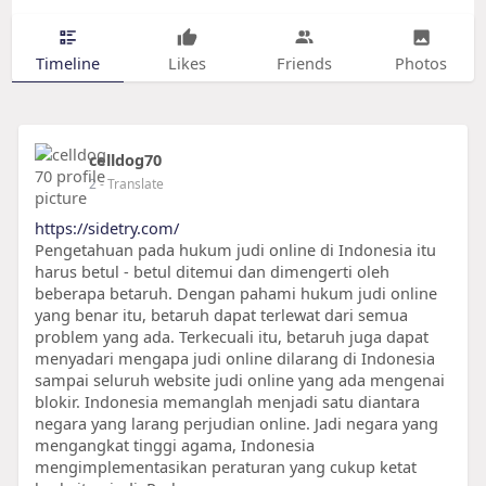
Timeline
Likes
Friends
Photos
celldog70
2
- Translate
https://sidetry.com/
Pengetahuan pada hukum judi online di Indonesia itu
harus betul - betul ditemui dan dimengerti oleh
beberapa betaruh. Dengan pahami hukum judi online
yang benar itu, betaruh dapat terlewat dari semua
problem yang ada. Terkecuali itu, betaruh juga dapat
menyadari mengapa judi online dilarang di Indonesia
sampai seluruh website judi online yang ada mengenai
blokir. Indonesia memanglah menjadi satu diantara
negara yang larang perjudian online. Jadi negara yang
mengangkat tinggi agama, Indonesia
mengimplementasikan peraturan yang cukup ketat