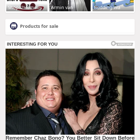
Shops2Home
Armin van
Budding-Wa
Products for sale