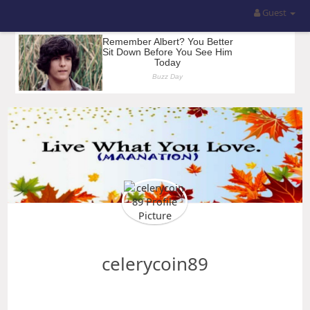
Guest
celerycoin89