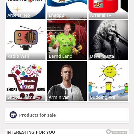
Arsenal No
Enagpur
Arsenal Tv
Radio Wall
Bernd Leno
Dave Musta
Shops2Home
Armin van
Budding-Wa
Products for sale