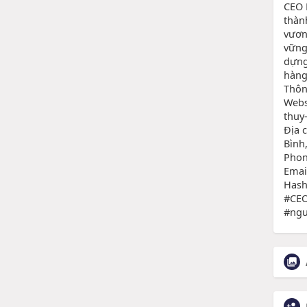
CEO 
thàn
vươn
vững
dựng
hàng
Thông
Webs
thuy-
Địa 
Bình
Phon
Emai
Has
#CEO
#ngu