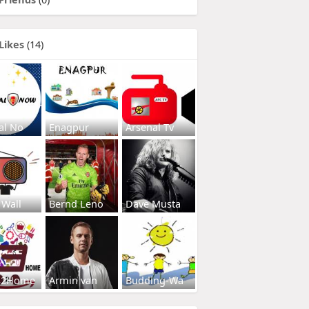
Likes
(14)
al No
Enagpur
Arsenal Tv
 Wall
Bernd Leno
Dave Musta
s2Home
Armin van
Budding-Wa