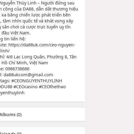
Nguyễn Thùy Linh – Người đứng sau
h công của DA88, dẫn dắt thương hiệu
 xa bằng chiến lược phát triển bền
, tầm nhìn quốc tế và khát vọng xây
 sân chơi cá cược trực tuyến uy tín
 đầu Việt Nam.
 tin liên hệ:
ite: https://da88uk.com/ceo-nguyen-
linh/
chỉ: 4/6 Lạc Long Quân, Phường 8, Tân
, Hồ Chí Minh, Việt Nam
e: 0986738686
l: da88ukcom@gmail.com
htags: #CEONGUYENTHUYLINH
DU88 #CEOcasino #CEOthethao
yenthuylinh
Albums
(0)
Friends
(0)