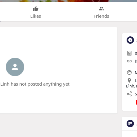
Likes
Friends
0
h
M
L
inh has not posted anything yet
Bình,
S