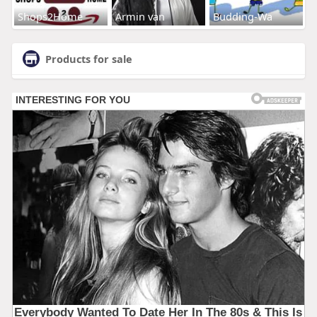
Shops2Home
Armin van
Budding-Wa
Products for sale