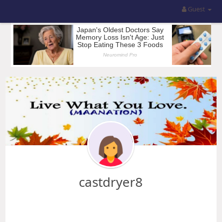
Guest
castdryer8