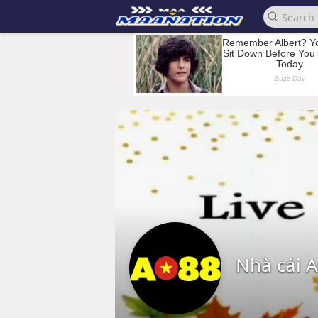
Nhà cái 