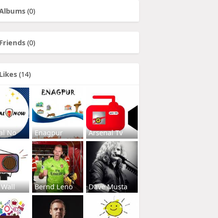
Albums
(0)
Friends
(0)
Likes
(14)
al No
Enagpur
Arsenal Tv
 Wall
Bernd Leno
Dave Musta