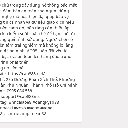
 chú trọng xây dựng hệ thống bảo mật
 đảm bảo an toàn cho người dùng.
 nghệ mã hóa hiện đại giúp bảo vệ
g tin cá nhân và dữ liệu giao dịch hiệu
 Bên cạnh đó, nền tảng còn thiết lập
trình kiểm soát chặt chẽ để hạn chế rủi
rong quá trình sử dụng. Người chơi có
yên tâm trải nghiệm mà không lo lắng
ấn đề an ninh. AO88 luôn đặt yếu tố
 bạch và an toàn lên hàng đầu trong
rình phát triển.
 tin liên hệ:
te: https://cao888.net/
chỉ: 225 Đường Phan Xích Thố, Phường
uận Phú Nhuận, Thành Phố Hồ Chí Minh
ine: 0905 086 558
: support@cao888net
tag: #nhcaiao88 #dangkyao88
nhacai #xoso #ao88 #ao88
8casino #slotgameao88