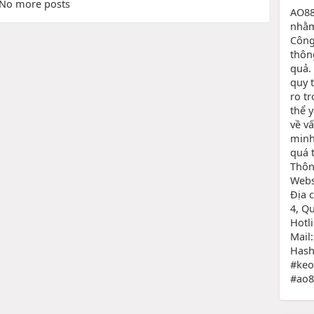
No more posts
AO88
nhằm
Công
thôn
quả.
quy 
ro t
thể 
về v
minh
quá t
Thông
Websi
Địa 
4, Q
Hotl
Mail
Hash
#keo
#ao8