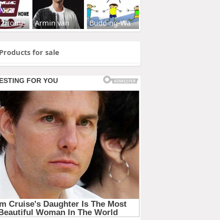
s2Home
Armin van
Budding-Wa
Products for sale