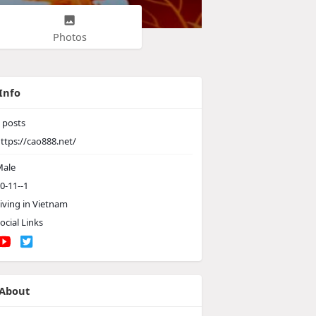
Photos
Info
posts
ttps://cao888.net/
ale
0-11--1
iving in Vietnam
ocial Links
About