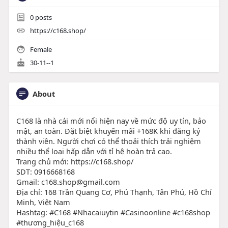
0
posts
https://c168.shop/
Female
30-11--1
About
C168 là nhà cái mới nổi hiện nay về mức độ uy tín, bảo
mật, an toàn. Đặt biệt khuyến mãi +168K khi đăng ký
thành viên. Người chơi có thể thoải thích trải nghiệm
nhiều thể loại hấp dẫn với tỉ hệ hoàn trả cao.
Trang chủ mới: https://c168.shop/
SDT: 0916668168
Gmail: c168.shop@gmail.com
Địa chỉ: 168 Trần Quang Cơ, Phú Thạnh, Tân Phú, Hồ Chí
Minh, Việt Nam
Hashtag: #C168 #Nhacaiuytin #Casinoonline #c168shop
#thương_hiệu_c168