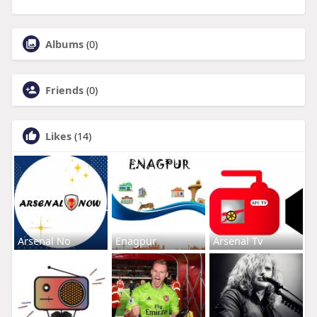
Albums
(0)
Friends
(0)
Likes
(14)
Arsenal No
Enagpur
Arsenal Tv