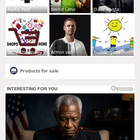
Radio Wall
Bernd Leno
Dave Musta
Shops2Home
Armin van
Budding-Wa
Products for sale