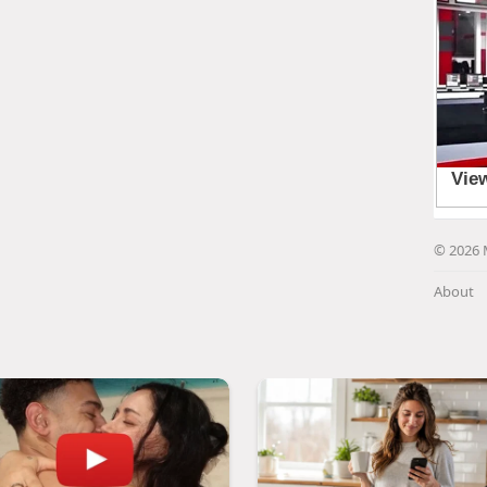
© 2026 
About