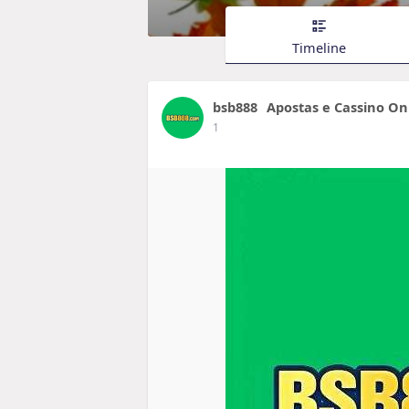
Timeline
bsb888 Apostas e Cassino Onl
1