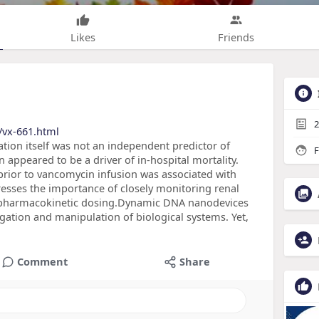
Likes
Friends
2
/vx-661.html
tion itself was not an independent predictor of
F
 appeared to be a driver of in-hospital mortality.
prior to vancomycin infusion was associated with
tresses the importance of closely monitoring renal
f pharmacokinetic dosing.Dynamic DNA nanodevices
ogation and manipulation of biological systems. Yet,
Comment
Share