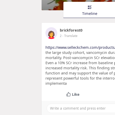
Timeline
brickforest0
2
- Translate
https://www.selleckchem.com/products
the large study cohort, vancomycin dura
mortality. Post-vancomycin SCr elevation
Even a 10% SCr increase from baseline 
increased mortality risk. This finding s
function and may support the value o
represent powerful tools for the interr
implementa
Like