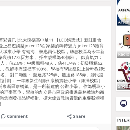
Arsen
joker123博彩資訊|北大恆德高中足11 【LEO娛樂城】新註冊會
易遊娛樂joker123百家樂的獨特魅力 joker123體育
1 建仄城東小學 有靖海、聽惠兩個校區，聽惠校區為今年新
Radio
裏積1772仄方米， 招生規模為40個班 。 師資氣力：
，佔2.6%；中級職稱48人，佔41.74%；初級職稱62
22人，教師學歷達標率100%。學校有學區級以上骨幹教師5
名。 對口範圍： 聽達路325弄、聽達路185弄、聽民路
 招生計劃： 一年級新生6個班 康橋實驗小學（康澤校區）
Shop
於浦東新區康橋鎮，是一所新建的 公辦小學 。作為明珠小
的理事單位，學校的創立是市區政府推進義務教誨均衡
誨集團發揮品牌輻射、擴大優質教誨資源的重要載體和
樂
Comment
Share