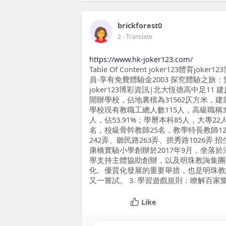
brickforest0
2
- Translate
https://www.hk-joker123.com/
Table Of Content joker123體育
員-享有免費體驗金2003 探究體驗之旅：愛上
joker123博彩資訊|北大恆德高中足1
開辦學校，佔地裏積為31562仄方米，建築
學校現有教職工總人數115人，高級職稱3人
人，佔53.91%；學曆本科85人，大專
名，校級骨幹教師25名，教學特長教師12
242弄、聽民路263弄、拱秀路1026弄
康橋實驗小學創辦於2017年9月，坐落
學支持主體協助創辦，以及明珠教誨集團
化、優質化發展的重要舉措，也是明珠教
又一嘗試。 3. 學習遊戲規則：瞭解百家
Like