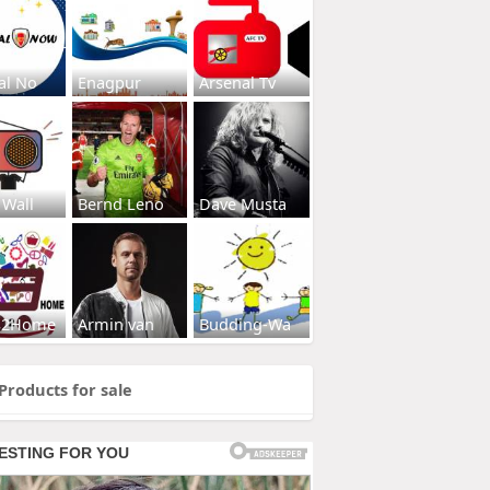
al No
Enagpur
Arsenal Tv
 Wall
Bernd Leno
Dave Musta
s2Home
Armin van
Budding-Wa
Products for sale