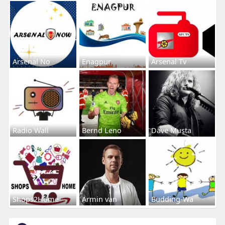
Arsenal No
Enagpur
Arsenal Tv
Radio Wall
Bernd Leno
Dave Musta
Shops2Home
Armin van
Budding-Wa