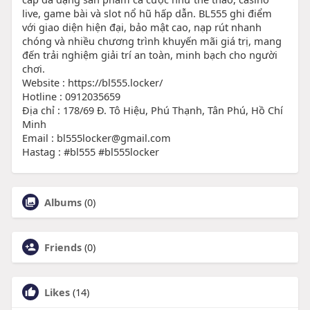
live, game bài và slot nổ hũ hấp dẫn. BL555 ghi điểm
với giao diện hiện đại, bảo mật cao, nạp rút nhanh
chóng và nhiều chương trình khuyến mãi giá trị, mang
đến trải nghiệm giải trí an toàn, minh bạch cho người
chơi.
Website : https://bl555.locker/
Hotline : 0912035659
Địa chỉ : 178/69 Đ. Tô Hiệu, Phú Thạnh, Tân Phú, Hồ Chí
Minh
Email : bl555locker@gmail.com
Hastag : #bl555 #bl555locker
Albums
(0)
Friends
(0)
Likes
(14)