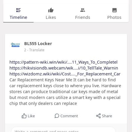
Timeline
Likes
Friends
Photos
BL555 Locker
2
- Translate
https://pattern-wiki.win/wiki/....11_Ways_To_Completel
https://hikvisiondb.webcam/wik....i/10_TellTale_Warnin
https://wizdomz.wiki/wiki/Cost...._For_Replacement_Car
Car Replacement Keys Near Me It can be hard to find
car replacement keys close to where you live. Hardware
stores can produce traditional car keys made of metal
but most modern cars utilize a smart key with a special
chip that only dealers can replace
Like
Comment
Share