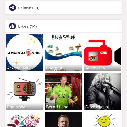
Friends
(0)
Likes
(14)
Arsenal No
Enagpur
Arsenal Tv
Radio Wall
Bernd Leno
Dave Musta