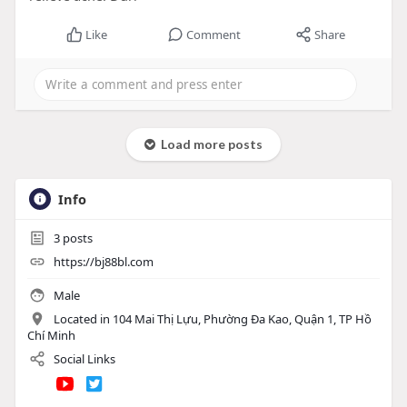
Like
Comment
Share
Load more posts
Info
3
posts
https://bj88bl.com
Male
Located in 104 Mai Thị Lựu, Phường Đa Kao, Quận 1, TP Hồ
Chí Minh
Social Links