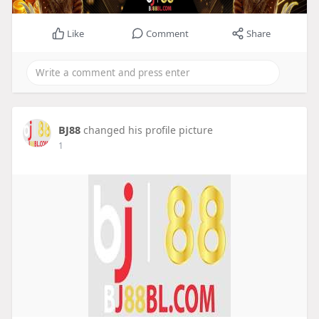
Like
Comment
Share
BJ88
changed his profile picture
1