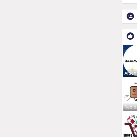
Arsen
Radio