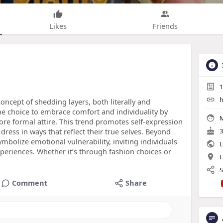
Likes
Friends
1
h
concept of shedding layers, both literally and
 the choice to embrace comfort and individuality by
M
more formal attire. This trend promotes self-expression
ress in ways that reflect their true selves. Beyond
3
ymbolize emotional vulnerability, inviting individuals
L
xperiences. Whether it’s through fashion choices or
L
S
Comment
Share