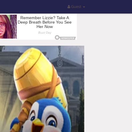
Guest