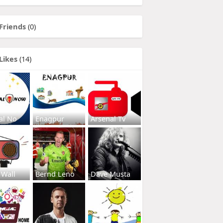
Friends
(0)
Likes
(14)
al No
Enagpur
Arsenal Tv
 Wall
Bernd Leno
Dave Musta