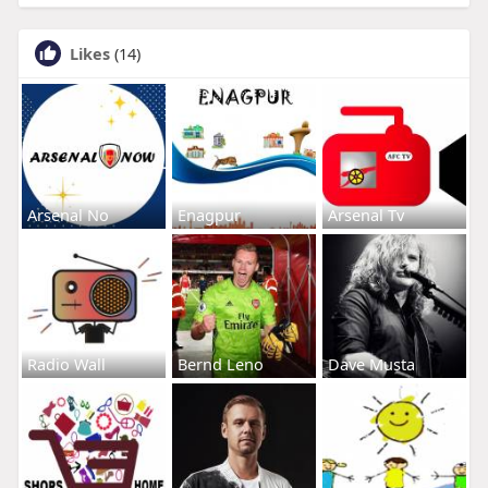
Likes
(14)
Arsenal No
Enagpur
Arsenal Tv
Radio Wall
Bernd Leno
Dave Musta