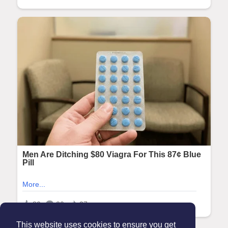
This website uses cookies to ensure you get