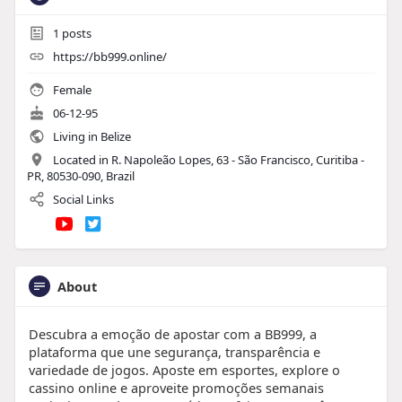
1
posts
https://bb999.online/
Female
06-12-95
Living in Belize
Located in R. Napoleão Lopes, 63 - São Francisco, Curitiba -
PR, 80530-090, Brazil
Social Links
About
Descubra a emoção de apostar com a BB999, a
plataforma que une segurança, transparência e
variedade de jogos. Aposte em esportes, explore o
cassino online e aproveite promoções semanais