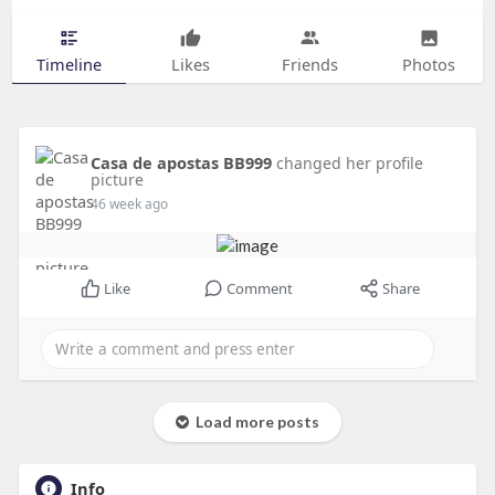
Timeline
Likes
Friends
Photos
Casa de apostas BB999
changed her profile
picture
46 week ago
Like
Comment
Share
Load more posts
Info