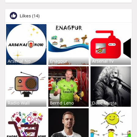
Likes
(14)
Arsenal No
Enagpur
Arsenal Tv
Radio Wall
Bernd Leno
Dave Musta