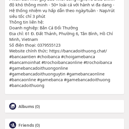
độ khó thông minh - 50+ loài cá với hành vi đa dạng -
Hệ thống nhiệm vụ hấp dẫn theo ngày/tuần - Nạp/rút
siêu tốc chỉ 3 phút
Thông tin liên hệ:
Doanh nghiệp: Bắn Cá Đổi Thưởng
Địa chỉ: 61 Đ. Đất Thánh, Phường 6, Tân Bình, Hồ Chí
Minh, Vietnam
Số điện thoại: 0379555123
Website chính thức: https://bancadoithuong.chat/
#bancaantien #choibanca #choigamebanca
#bancamoinhat #trochoibancaonline #trochoibanca
#gamebancadoithuongonline
#gamebancadoithuonguytin #gamebancaonline
#bancaonline #gamebanca #gamebancadoithuong
#bancadoithuong
Albums
(0)
Friends
(0)