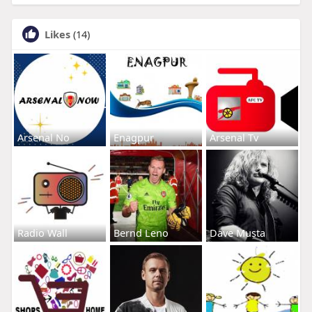
Likes
(14)
Arsenal No
Enagpur
Arsenal Tv
Radio Wall
Bernd Leno
Dave Musta