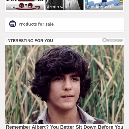
Shops2Home
Armin van
Budding-Wa
Products for sale