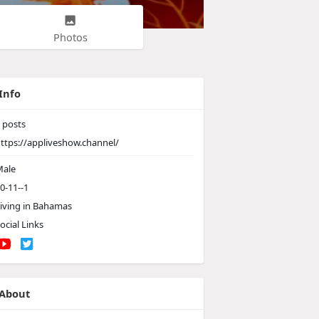
Photos
Info
posts
ttps://appliveshow.channel/
ale
0-11--1
iving in Bahamas
ocial Links
About