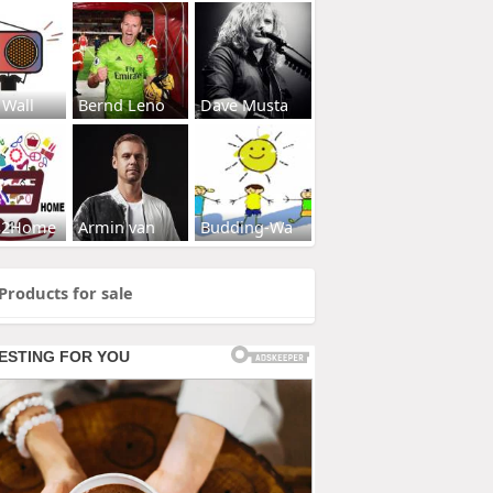
 Wall
Bernd Leno
Dave Musta
s2Home
Armin van
Budding-Wa
Products for sale