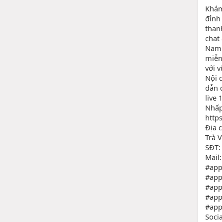
Khám
đỉnh
than
chat 
Nam 
miễn
với 
Nội 
dẫn 
live
Nhấp
http
Địa 
Trà 
SĐT:
Mail
#app
#app
#app
#app
#app
Socia