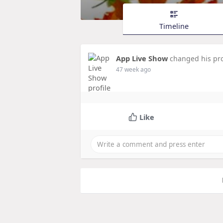
Timeline
App Live Show
changed his pro
47 week ago
Like