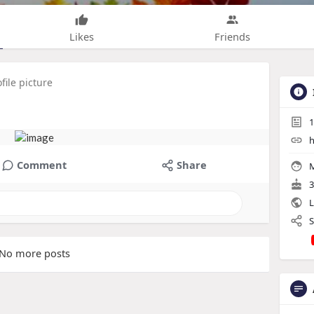
Likes
Friends
file picture
1
h
Comment
Share
M
3
L
S
No more posts