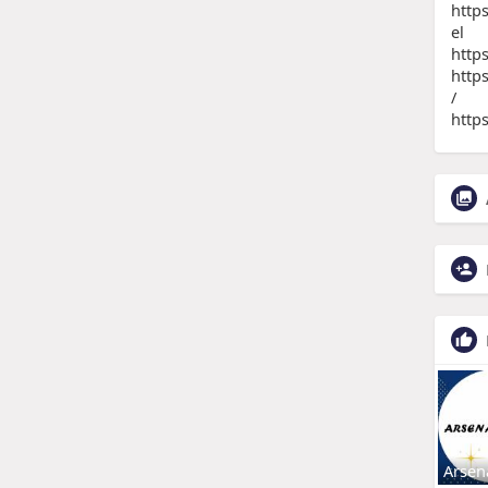
http
el
http
http
/
http
Arsen