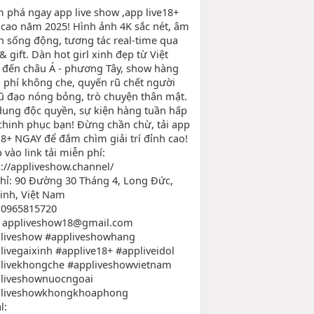
 phá ngay app live show ,app live18+
 cao năm 2025! Hình ảnh 4K sắc nét, âm
h sống động, tương tác real-time qua
& gift. Dàn hot girl xinh đẹp từ Việt
đến châu Á - phương Tây, show hàng
 phí không che, quyến rũ chết người
vũ đạo nóng bỏng, trò chuyện thân mật.
dung độc quyền, sự kiện hàng tuần hấp
chinh phục bạn! Đừng chần chừ, tải app
 18+ NGAY để đắm chìm giải trí đỉnh cao!
 vào link tải miễn phí:
s://appliveshow.channel/
chỉ: 90 Đường 30 Tháng 4, Long Đức,
Vinh, Việt Nam
 0965815720
: appliveshow18@gmail.com
liveshow #appliveshowhang
livegaixinh #applive18+ #appliveidol
livekhongche #appliveshowvietnam
liveshownuocngoai
liveshowkhongkhoaphong
l: