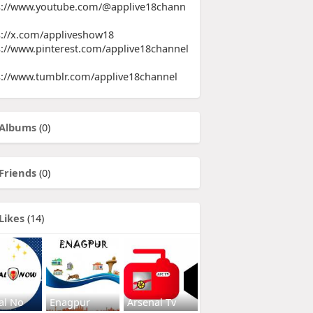
s://www.youtube.com/@applive18chann
s://x.com/appliveshow18
s://www.pinterest.com/applive18channel
s://www.tumblr.com/applive18channel
Albums
(0)
Friends
(0)
Likes
(14)
al No
Enagpur
Arsenal Tv