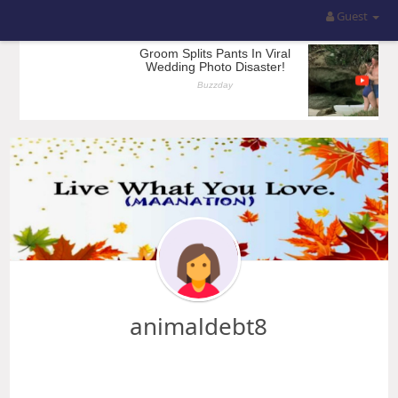
Guest
animaldebt8