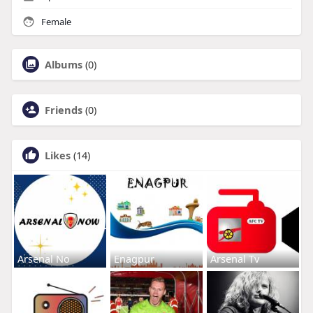
Female
Albums
(0)
Friends
(0)
Likes
(14)
Arsenal No
Enagpur
Arsenal Tv