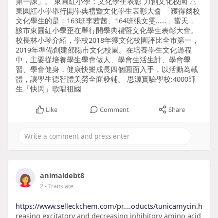
第一課」。 東圓紅小學：文化學生表彰 力創文化校園 △
東圓紅小學舉行開學典禮暨文化學生表彰大會 「獲得爾校
文化學生的是：163班李茜茜、164班張文雯……」當天，
該市東圓紅小學歪在舉行開學典禮暨文化學生表彰大會。
校長林小琴介紹，學校2018年獲文化校園評比全市第一，
2019年準備創建邵陽市文化校園。在培養學生文化過程
中，主要從培養學生學會做人、學會生活生計、學會學
習、學會健身，健康快樂成長四個圓面入手，以活動為載
體，讓學生德智體美勞全面發鋪。 思源實驗學校:4000師
生「快閃」歌唱祖國
Like
Comment
Share
animaldebt8
2
- Translate
https://www.selleckchem.com/pr....oducts/tunicamycin.h
reasing excitatory and decreasing inhibitory amino acid