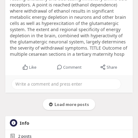
receptors. A point is reached (ethanol dependence)
where withdrawal of ethanol results in significant
metabolic energy depletion in neurons and other brain
cells as well as hyperexcitation of the glutamatergic
system. The extent and regional specificity of energy
depletion in the brain, combined with hyperactivity of
the glutamatergic neuronal system, largely determines
the severity of withdrawal symptoms. TITLE Outcome of
multiple cesarean sections in a tertiary maternity hosp
Like
Comment
Share
Load more posts
Info
2
posts