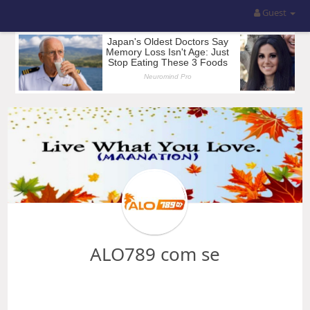
Guest
ALO789 com se