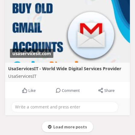
usaservicesit.com
UsaServicesIT - World Wide Digital Services Provider
UsaServicesIT
Like
Comment
Share
Load more posts