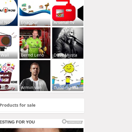
al No
Enagpur
Arsenal Tv
 Wall
Bernd Leno
Dave Musta
s2Home
Armin van
Budding-Wa
Products for sale