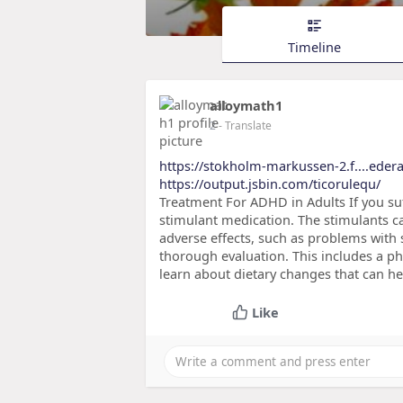
Timeline
alloymath1
2
- Translate
https://stokholm-markussen-2.f....eder
https://output.jsbin.com/ticorulequ/
Treatment For ADHD in Adults If you s
stimulant medication. The stimulants ca
adverse effects, such as problems with s
thorough evaluation. This includes a ph
learn about dietary changes that can 
Like