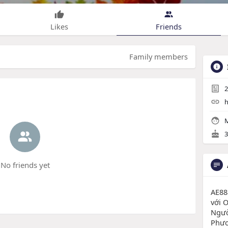
Likes
Friends
Family members
2
h
M
3
No friends yet
AE88
với 
Ngườ
Phươ