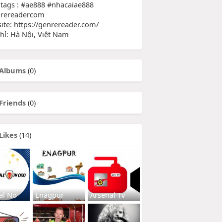
tags : #ae888 #nhacaiae888
rereadercom
ite: https://genrereader.com/
chỉ: Hà Nội, Việt Nam
Albums
(0)
Friends
(0)
Likes
(14)
al No
Enagpur
Arsenal Tv