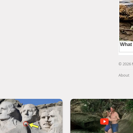
© 2026 
About