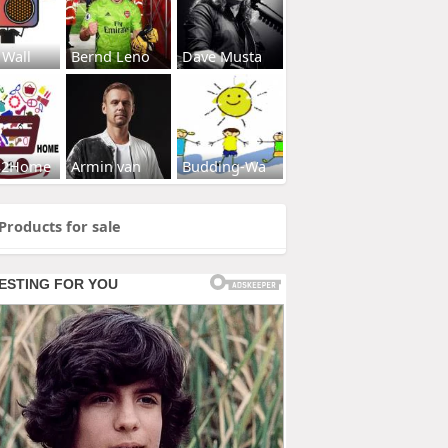
 Wall
Bernd Leno
Dave Musta
s2Home
Armin van
Budding-Wa
Products for sale