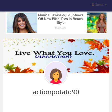
Guest
actionpotato90