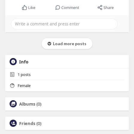
Like
Comment
Share
Load more posts
Info
1
posts
Female
Albums
(0)
Friends
(0)