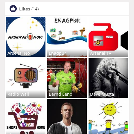
Likes
(14)
Arsenal No
Enagpur
Arsenal Tv
Radio Wall
Bernd Leno
Dave Musta