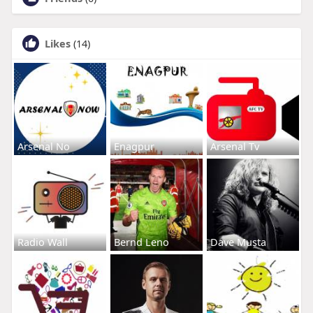
Likes
(14)
Arsenal No
Enagpur
Arsenal Tv
Radio Wall
Bernd Leno
Dave Musta