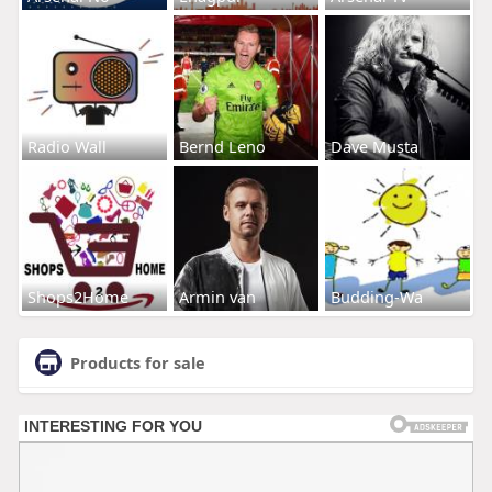
Radio Wall
Bernd Leno
Dave Musta
Shops2Home
Armin van
Budding-Wa
Products for sale