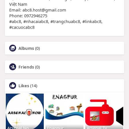
Việt Nam
Email: abc8.host@gmail.com
Phone: 0972946275
#abc8, #nhacaiabc8, #trangchuabc8, #linkabc8,
#cacuocabc8
Albums
(0)
Friends
(0)
Likes
(14)
Arsenal No
Enagpur
Arsenal Tv