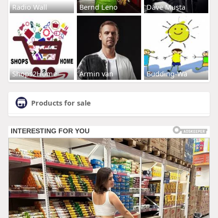
Radio Wall
Bernd Leno
Dave Musta
Shops2Home
Armin van
Budding-Wa
Products for sale