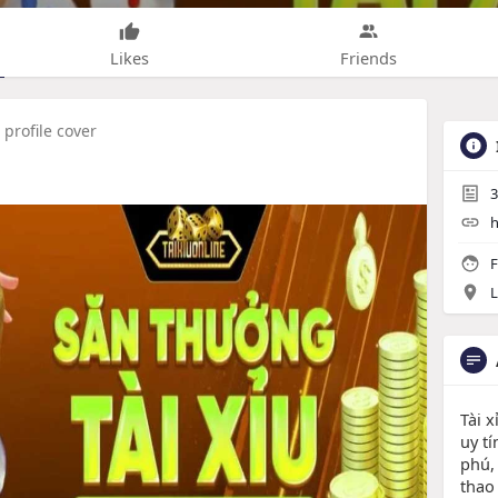
Likes
Friends
profile cover
3
h
F
L
Tài x
uy t
phú,
thao