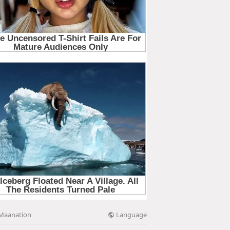
Language
Maanation