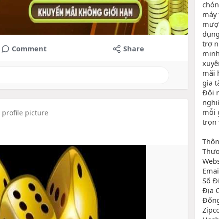
chón
máy 
mượt
dụng
trợ 
Comment
Share
minh
xuyê
mãi 
gia 
Đội 
nghi
mỗi 
profile picture
trọn 
Thôn
Thươ
Websi
Emai
Số Đ
Địa 
Đống
Zipc