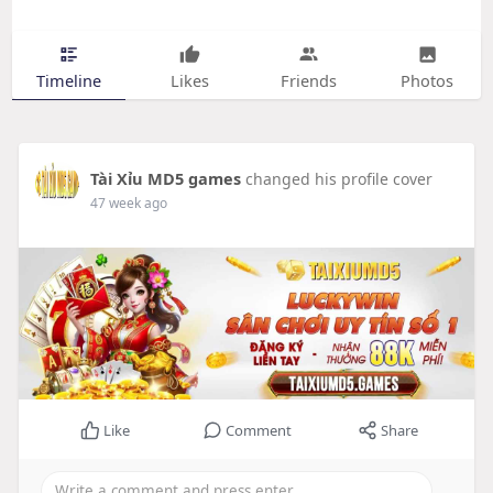
Timeline
Likes
Friends
Photos
Tài Xỉu MD5 games
changed his profile cover
47 week ago
Like
Comment
Share