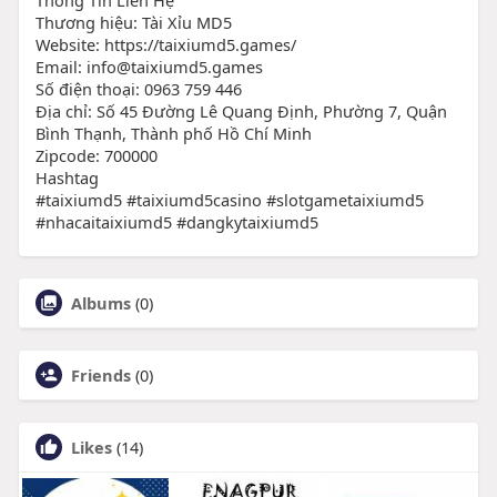
Thông Tin Liên Hệ
Thương hiệu: Tài Xỉu MD5
Website: https://taixiumd5.games/
Email: info@taixiumd5.games
Số điện thoại: 0963 759 446
Địa chỉ: Số 45 Đường Lê Quang Định, Phường 7, Quận
Bình Thạnh, Thành phố Hồ Chí Minh
Zipcode: 700000
Hashtag
#taixiumd5 #taixiumd5casino #slotgametaixiumd5
#nhacaitaixiumd5 #dangkytaixiumd5
Albums
(0)
Friends
(0)
Likes
(14)