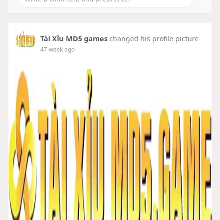
Tài Xỉu MD5 games
changed his profile picture
47 week ago