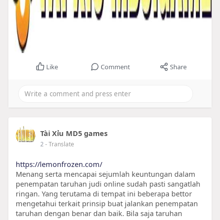
Like
Comment
Share
Tài Xỉu MD5 games
2
- Translate
https://lemonfrozen.com/
Menang serta mencapai sejumlah keuntungan dalam
penempatan taruhan judi online sudah pasti sangatlah
ringan. Yang terutama di tempat ini beberapa bettor
mengetahui terkait prinsip buat jalankan penempatan
taruhan dengan benar dan baik. Bila saja taruhan