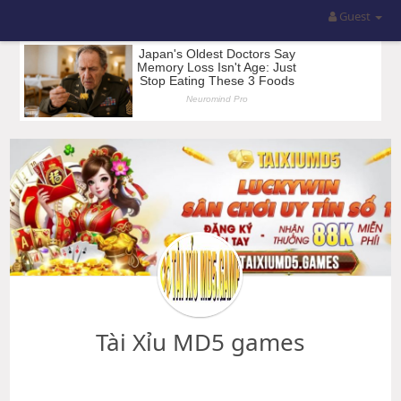
Guest
Tài Xỉu MD5 games