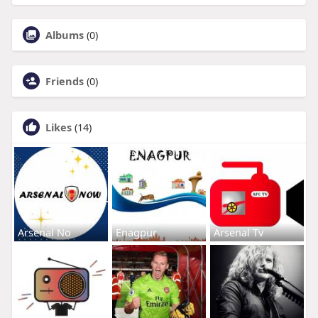
Albums
(0)
Friends
(0)
Likes
(14)
Arsenal No
Enagpur
Arsenal Tv