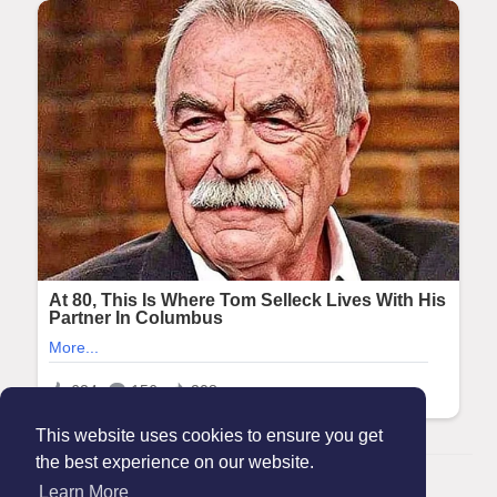
This website uses cookies to ensure you get
the best experience on our website.
© 2026 Maanation
Learn More