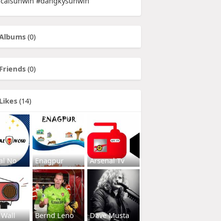
caisunwin #dangkysunwin
Albums
(0)
Friends
(0)
Likes
(14)
al No
Enagpur
Arsenal Tv
 Wall
Bernd Leno
Dave Musta