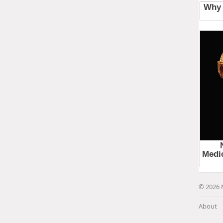
© 2026 
About