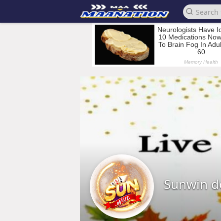
Sunwin d