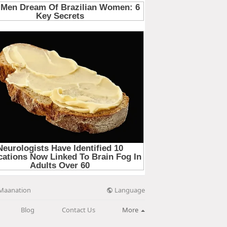
Language
Maanation
Blog
Contact Us
More