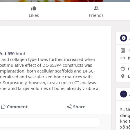
Likes
Friends
1
/nd-630.html
h
 and collagen type I was further increased when
ostimulative effect of DC-S53P4 constructs was
F
implantation, both acellular scaffolds and DPSC-
eralized and vascularized bone matrices with
L
ty. Surprisingly, however, in vivo micro-CT analysis
enerated larger volumes of bone, already visible at
Comment
Share
SUNW
đẳng
kho t
xổ số