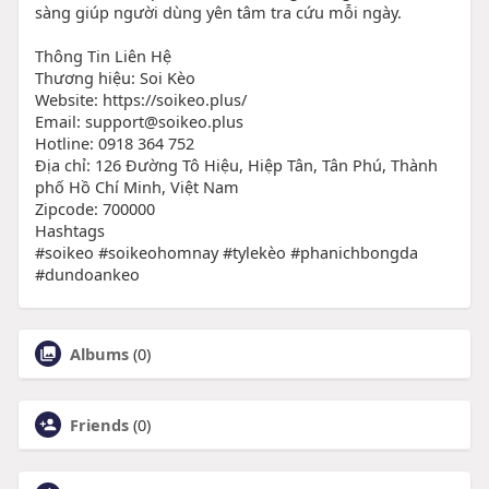
sàng giúp người dùng yên tâm tra cứu mỗi ngày.
Thông Tin Liên Hệ
Thương hiệu: Soi Kèo
Website: https://soikeo.plus/
Email: support@soikeo.plus
Hotline: 0918 364 752
Địa chỉ: 126 Đường Tô Hiệu, Hiệp Tân, Tân Phú, Thành
phố Hồ Chí Minh, Việt Nam
Zipcode: 700000
Hashtags
#soikeo #soikeohomnay #tylekèo #phanichbongda
#dundoankeo
Albums
(0)
Friends
(0)