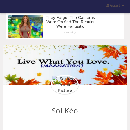
Guest
Soi Kèo