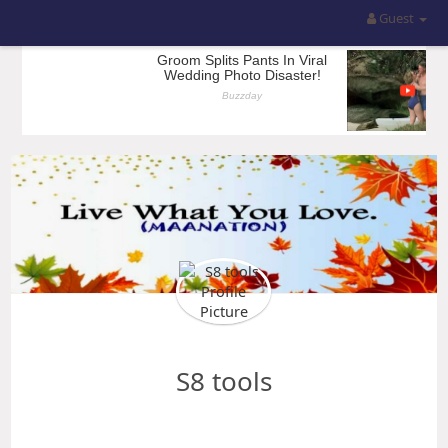
Guest
S8 tools