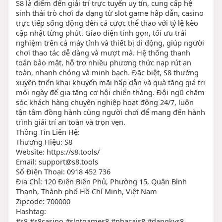
S8 là điểm đến giải trí trực tuyến uy tín, cung cấp hệ
sinh thái trò chơi đa dạng từ slot game hấp dẫn, casino
trực tiếp sống động đến cá cược thể thao với tỷ lệ kèo
cập nhật từng phút. Giao diện tinh gọn, tối ưu trải
nghiệm trên cả máy tính và thiết bị di động, giúp người
chơi thao tác dễ dàng và mượt mà. Hệ thống thanh
toán bảo mật, hỗ trợ nhiều phương thức nạp rút an
toàn, nhanh chóng và minh bạch. Đặc biệt, S8 thường
xuyên triển khai khuyến mãi hấp dẫn và quà tặng giá trị
mỗi ngày để gia tăng cơ hội chiến thắng. Đội ngũ chăm
sóc khách hàng chuyên nghiệp hoạt động 24/7, luôn
tận tâm đồng hành cùng người chơi để mang đến hành
trình giải trí an toàn và trọn vẹn.
Thông Tin Liên Hệ:
Thương Hiệu: S8
Website: https://s8.tools/
Email: support@s8.tools
Số Điện Thoại: 0918 452 736
Địa Chỉ: 120 Điện Biên Phủ, Phường 15, Quận Bình
Thạnh, Thành phố Hồ Chí Minh, Việt Nam
Zipcode: 700000
Hashtag:
#s8 #s8casino #slotgames8 #nhacais8 #dangkys8