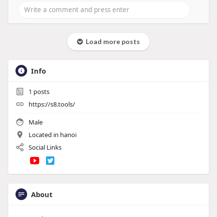
Load more posts
Info
1
posts
https://s8.tools/
Male
Located in hanoi
Social Links
About