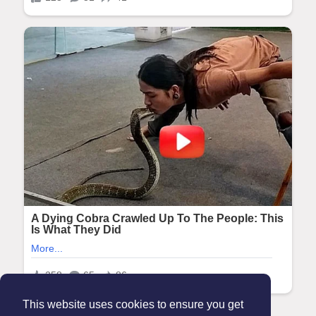
This website uses cookies to ensure you get