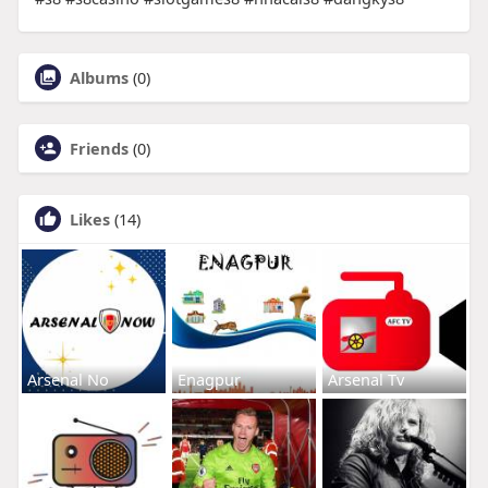
Albums
(0)
Friends
(0)
Likes
(14)
Arsenal No
Enagpur
Arsenal Tv