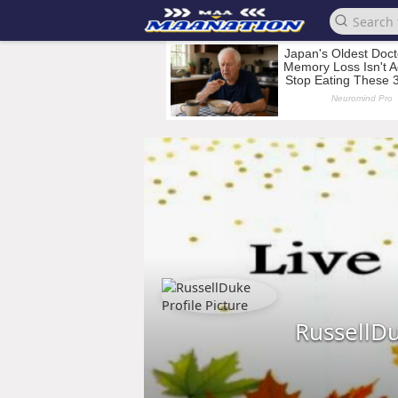
RussellD