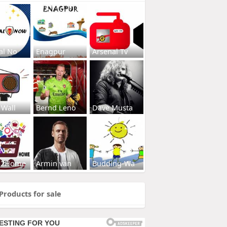
al No
Enagpur
Arsenal Tv
 Wall
Bernd Leno
Dave Musta
s2Home
Armin van
Budding-Wa
Products for sale