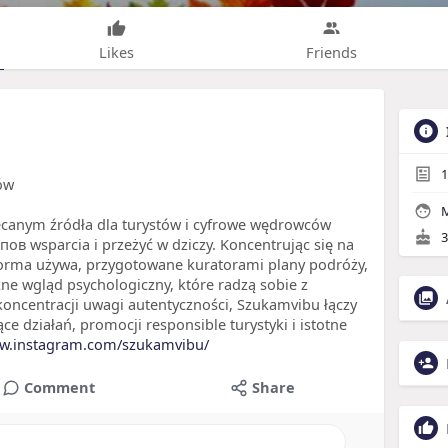
Likes
Friends
1
ów
M
ecanym źródła dla turystów i cyfrowe wędrowców
3
в wsparcia i przeżyć w dziczy. Koncentrując się na
forma używa, przygotowane kuratorami plany podróży,
zne wgląd psychologiczny, które radzą sobie z
 koncentracji uwagi autentyczności, Szukamvibu łączy
ce działań, promocji responsible turystyki i istotne
ww.instagram.com/szukamvibu/
Comment
Share