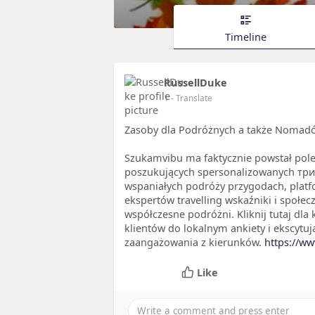
Timeline
RussellDuke
1
- Translate
Zasoby dla Podróżnych a także Nomad
Szukamvibu ma faktycznie powstał pol
poszukujących spersonalizowanych трипо
wspaniałych podróży przygodach, plat
ekspertów travelling wskaźniki i społec
współczesne podróżni. Kliknij tutaj dla
klientów do lokalnym ankiety i ekscytują
zaangażowania z kierunków.
https://w
Like