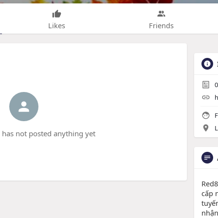
Likes
Friends
0
h
F
L
has not posted anything yet
Red8
cấp 
tuyế
nhận