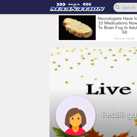
Red88 ga