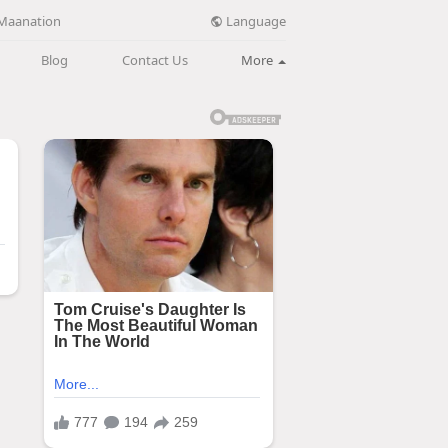
Language
Maanation
Blog
Contact Us
More