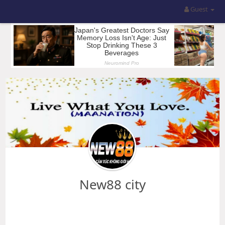
Guest
New88 city