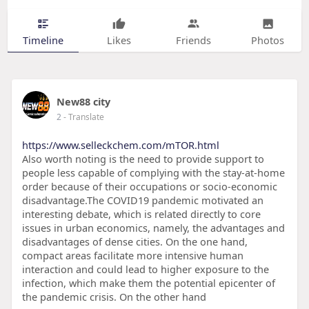
Timeline
Likes
Friends
Photos
New88 city
2
- Translate
https://www.selleckchem.com/mTOR.html
Also worth noting is the need to provide support to
people less capable of complying with the stay-at-home
order because of their occupations or socio-economic
disadvantage.The COVID19 pandemic motivated an
interesting debate, which is related directly to core
issues in urban economics, namely, the advantages and
disadvantages of dense cities. On the one hand,
compact areas facilitate more intensive human
interaction and could lead to higher exposure to the
infection, which make them the potential epicenter of
the pandemic crisis. On the other hand