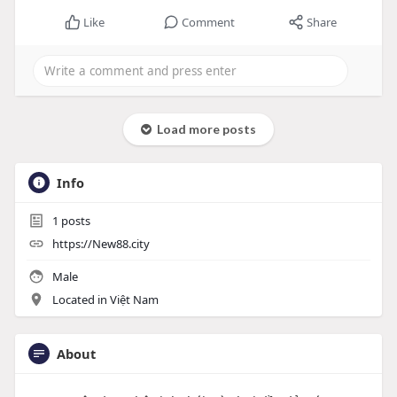
Like
Comment
Share
Load more posts
Info
1
posts
https://New88.city
Male
Located in Việt Nam
About