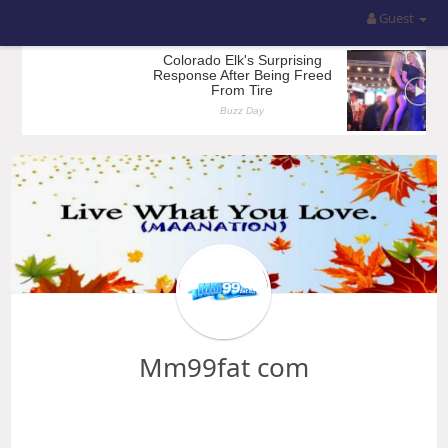
Guest
Mm99fat com