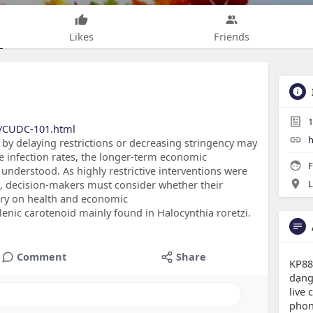
Likes
Friends
1
s/CUDC-101.html
h
by delaying restrictions or decreasing stringency may
e infection rates, the longer-term economic
F
 understood. As highly restrictive interventions were
s, decision-makers must consider whether their
L
ntry on health and economic
enic carotenoid mainly found in Halocynthia roretzi.
Comment
Share
KP88
dạng
live
phon