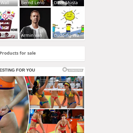
 Wall
Bernd Leno
Dave Musta
s2Home
Armin van
Budding-Wa
Products for sale