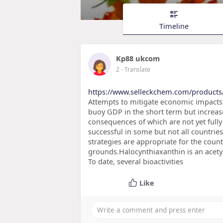
Timeline
Kp88 ukcom
2
- Translate
https://www.selleckchem.com/product
Attempts to mitigate economic impacts 
buoy GDP in the short term but increas
consequences of which are not yet fully
successful in some but not all countrie
strategies are appropriate for the cou
grounds.Halocynthiaxanthin is an acetyl
To date, several bioactivities
Like