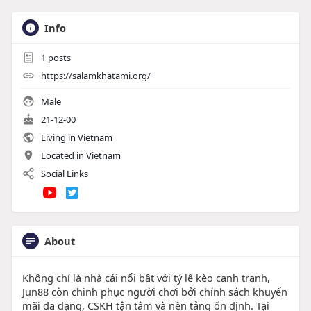
Info
1
posts
https://salamkhatami.org/
Male
21-12-00
Living in Vietnam
Located in Vietnam
Social Links
About
Không chỉ là nhà cái nổi bật với tỷ lệ kèo cạnh tranh,
Jun88 còn chinh phục người chơi bởi chính sách khuyến
mãi đa dạng, CSKH tận tâm và nền tảng ổn định. Tại