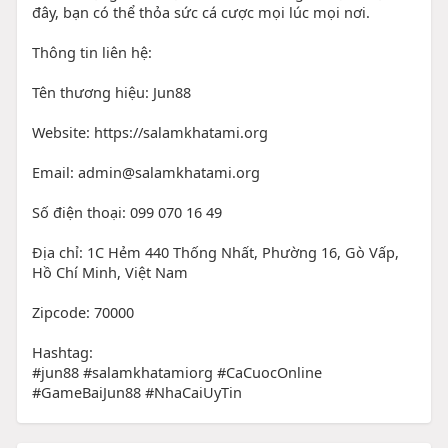
đây, bạn có thể thỏa sức cá cược mọi lúc mọi nơi.
Thông tin liên hệ:
Tên thương hiệu: Jun88
Website: https://salamkhatami.org
Email: admin@salamkhatami.org
Số điện thoại: 099 070 16 49
Địa chỉ: 1C Hẻm 440 Thống Nhất, Phường 16, Gò Vấp,
Hồ Chí Minh, Việt Nam
Zipcode: 70000
Hashtag:
#jun88 #salamkhatamiorg #CaCuocOnline
#GameBaiJun88 #NhaCaiUyTin