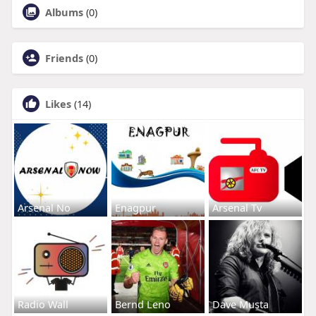
Albums
(0)
Friends
(0)
Likes
(14)
Arsenal No
Enagpur
Arsenal Tv
Radio Wall
Bernd Leno
Dave Musta